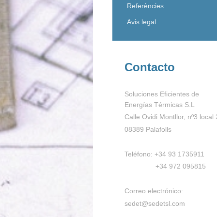
Referències
Avis legal
Contacto
Soluciones Eficientes de
Energías Térmicas S.L
Calle Ovidi Montllor, nº3 local 
08389 Palafolls
Teléfono: +34 93 1735911
+34 972 095815
Correo electrónico:
sedet@sedetsl.com